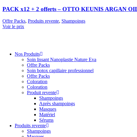
PACK x12 + 2 offerts – OTTO KEUNIS ARGAN 
Offre Packs
,
Produits revente
,
Shampoings
Voir le prix
Nos Produits
Soin lissant Nanoplastie Nature Eva
Offre Packs
Soin botox capillaire professionnel
Offre Packs
Coloration
Coloration
Produit revente
Shampoings
Après shampoings
Masques
Matériel
Sérums
Produits revente
Shampoings
Masques