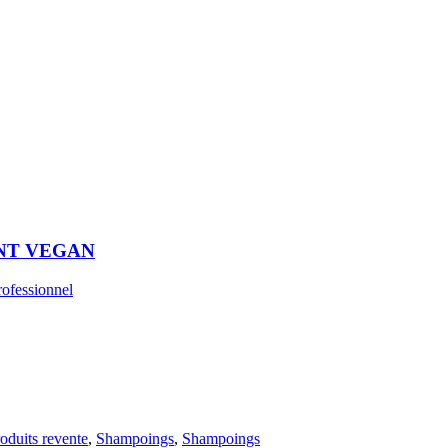
ANT VEGAN
rofessionnel
oduits revente
,
Shampoings
,
Shampoings