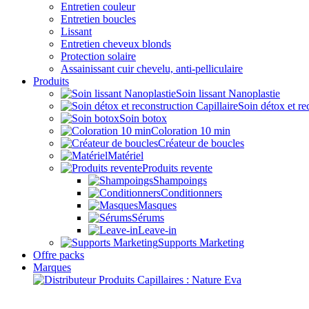
Entretien couleur
Entretien boucles
Lissant
Entretien cheveux blonds
Protection solaire
Assainissant cuir chevelu, anti-pelliculaire
Produits
Soin lissant Nanoplastie
Soin détox et re
Soin botox
Coloration 10 min
Créateur de boucles
Matériel
Produits revente
Shampoings
Conditionners
Masques
Sérums
Leave-in
Supports Marketing
Offre packs
Marques