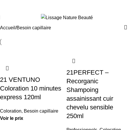
Aller vers le site Particuliers
Accueil
Besoin capillaire
21PERFECT –
21 VENTUNO
Recorganic
Coloration 10 minutes
Shampoing
express 120ml
assainissant cuir
chevelu sensible
Coloration
,
Besoin capillaire
250ml
Voir le prix
Professionnels
,
Coloration
,