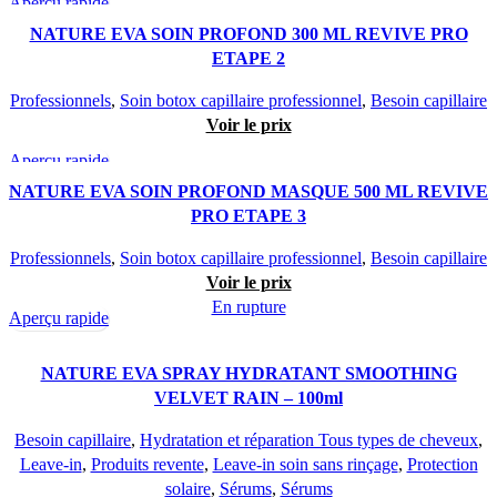
Aperçu rapide
NATURE EVA SOIN PROFOND 300 ML REVIVE PRO
ETAPE 2
Professionnels
,
Soin botox capillaire professionnel
,
Besoin capillaire
Voir le prix
Aperçu rapide
NATURE EVA SOIN PROFOND MASQUE 500 ML REVIVE
PRO ETAPE 3
Professionnels
,
Soin botox capillaire professionnel
,
Besoin capillaire
Voir le prix
En rupture
Aperçu rapide
NATURE EVA SPRAY HYDRATANT SMOOTHING
VELVET RAIN – 100ml
Besoin capillaire
,
Hydratation et réparation Tous types de cheveux
,
Leave-in
,
Produits revente
,
Leave-in soin sans rinçage
,
Protection
solaire
,
Sérums
,
Sérums