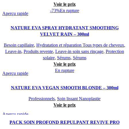
Voir le prix
-73%
En rupture
Aperçu rapide
NATURE EVA SPRAY HYDRATANT SMOOTHING
VELVET RAIN – 300ml
Besoin capillaire
,
Hydratation et réparation Tous types de cheveux
,
Leave-in
,
Produits revente
,
Leave-in soin sans rinçage
,
Protection
solaire
,
Sérums
,
Sérums
Voir le prix
En rupture
Aperçu rapide
NATURE EVA VEGAN SMOOTH BLONDE – 300ml
Professionnels
,
Soin lissant Nanoplastie
Voir le prix
Aperçu rapide
PACK SOIN PROFOND REPULPANT REVIVE PRO