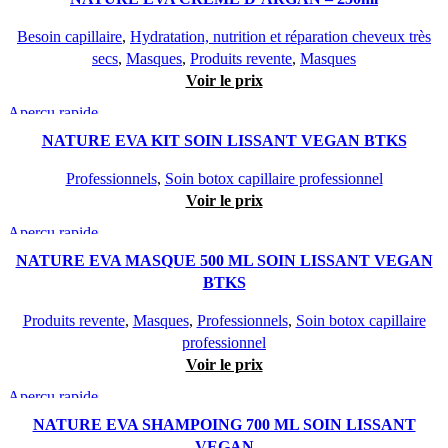
Besoin capillaire
,
Hydratation, nutrition et réparation cheveux très
secs
,
Masques
,
Produits revente
,
Masques
Voir le prix
Aperçu rapide
NATURE EVA KIT SOIN LISSANT VEGAN BTKS
Professionnels
,
Soin botox capillaire professionnel
Voir le prix
Aperçu rapide
NATURE EVA MASQUE 500 ML SOIN LISSANT VEGAN
BTKS
Produits revente
,
Masques
,
Professionnels
,
Soin botox capillaire
professionnel
Voir le prix
Aperçu rapide
NATURE EVA SHAMPOING 700 ML SOIN LISSANT
VEGAN