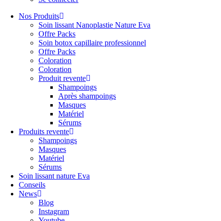
Nos Produits
Soin lissant Nanoplastie Nature Eva
Offre Packs
Soin botox capillaire professionnel
Offre Packs
Coloration
Coloration
Produit revente
Shampoings
Après shampoings
Masques
Matériel
Sérums
Produits revente
Shampoings
Masques
Matériel
Sérums
Soin lissant nature Eva
Conseils
News
Blog
Instagram
Youtube