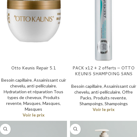
Otto Keunis Repair 5.1
PACK x12 + 2 offerts – OTTO
KEUNIS SHAMPOING SANS
SULFATE ANTI CHUTE, ANTI
Besoin capillaire
,
Assainissant cuir
PELLICULAIRE – 330ml
chevelu, anti-pelliculaire
,
Besoin capillaire
,
Assainissant cuir
Hydratation et réparation Tous
chevelu, anti-pelliculaire
,
Offre
types de cheveux
,
Produits
Packs
,
Produits revente
,
revente
,
Masques
,
Masques
,
Shampoings
,
Shampoings
Masques
Voir le prix
Voir le prix