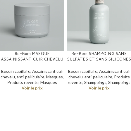
Re-Born MASQUE
Re-Born SHAMPOING SANS
ASSAINISSANT CUIR CHEVELU
SULFATES ET SANS SILICONES
A LA BOUE DE LA MER MORTE
ASSAINISSANT CUIR CHEVELU
BLACK MUD. ACIDE
A LA BOUE DE MER MORTE.
Besoin capillaire
,
Assainissant cuir
Besoin capillaire
,
Assainissant cuir
HYALURONIQUE COMPLEXE /
BLACK MUD A L’Hyaluronic Acid
chevelu, anti-pelliculaire
,
Masques
,
chevelu, anti-pelliculaire
,
Produits
250ML
Complex / 500ML
Produits revente
,
Masques
revente
,
Shampoings
,
Shampoings
Voir le prix
Voir le prix