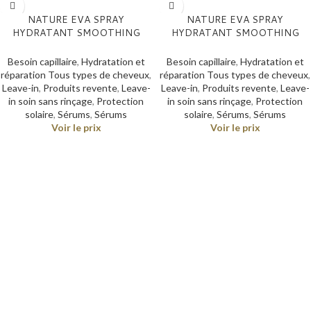
NATURE EVA SPRAY
NATURE EVA SPRAY
HYDRATANT SMOOTHING
HYDRATANT SMOOTHING
VELVET RAIN – 100ml
VELVET RAIN – 300ml
Besoin capillaire
,
Hydratation et
Besoin capillaire
,
Hydratation et
réparation Tous types de cheveux
,
réparation Tous types de cheveux
,
Leave-in
,
Produits revente
,
Leave-
Leave-in
,
Produits revente
,
Leave-
in soin sans rinçage
,
Protection
in soin sans rinçage
,
Protection
solaire
,
Sérums
,
Sérums
solaire
,
Sérums
,
Sérums
Voir le prix
Voir le prix