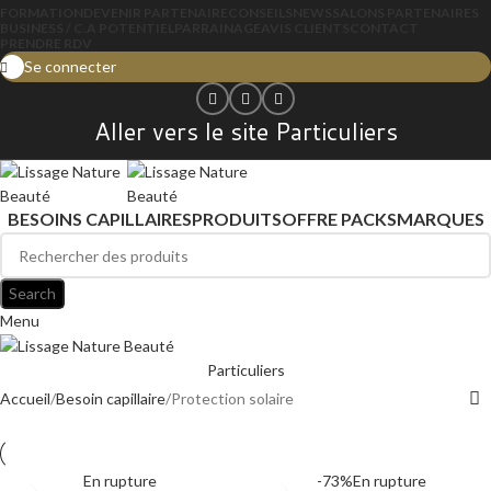
FORMATION
DEVENIR PARTENAIRE
CONSEILS
NEWS
SALONS PARTENAIRES
BUSINESS / C.A POTENTIEL
PARRAINAGE
AVIS CLIENTS
CONTACT
PRENDRE RDV
Se connecter
Aller vers le site Particuliers
BESOINS CAPILLAIRES
PRODUITS
OFFRE PACKS
MARQUES
Search
Menu
Particuliers
Accueil
Besoin capillaire
Protection solaire
En rupture
-73%
En rupture