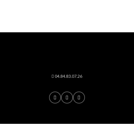
04.84.83.07.26
|
Digilocal.fr © 2022 – Tous droits réservés |
Mentions légales
|
Cookies
|
Vie Privée