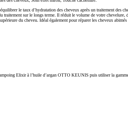
lles des cheveux, Soin effet miroir, Touché cachemire.
librer le taux d’hydratation des cheveux après un traitement des cheve
raitement sur le longs terme. Il réduit le volume de votre chevelure, 
supérieure du cheveu. Idéal également pour réparer les cheveux abimés et
le shampoing Elixir à l’huile d’argan OTTO KEUNIS puis utiliser la ga