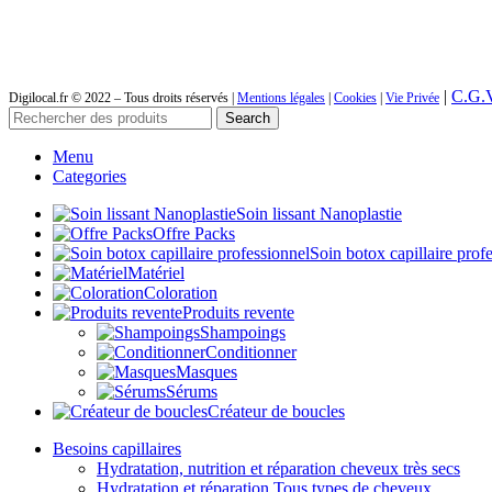
|
C.G.
Digilocal.fr © 2022 – Tous droits réservés |
Mentions légales
|
Cookies
|
Vie Privée
Search
Menu
Categories
Soin lissant Nanoplastie
Offre Packs
Soin botox capillaire prof
Matériel
Coloration
Produits revente
Shampoings
Conditionner
Masques
Sérums
Créateur de boucles
Besoins capillaires
Hydratation, nutrition et réparation cheveux très secs
Hydratation et réparation Tous types de cheveux