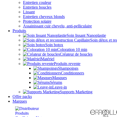
Entretien couleur
Entretien boucles
Lissant
Entretien cheveux blonds
Protection solaire
Assainissant cuir chevelu, anti-pelliculaire
Produits
Soin lissant Nanoplastie
Soin détox et re
Soin botox
Coloration 10 min
Créateur de boucles
Matériel
Produits revente
Shampoings
Conditionners
Masques
Sérums
Leave-in
Supports Marketing
Offre packs
Marques