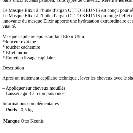
Sans silicone, Sans paraben, Tous types de cheveux, Referme les écai
Le Masque Elixir à l’huile d’argan OTTO KEUNIS est conçu pour rééqui
Le Masque Elixir à l’huile d’argan OTTO KEUNIS prolonge l’effet du t
innovante du masque Elixir apporte une hydratation extraordinaire et 
vitalité.
Masque capillaire époustouflant Elixir Ultra
*douceur extrême
* toucher cachemire
* Effet miroir
* Entretien lissage capillaire
Description
Après un traitement capillaire technique , laver les cheveux avec 
– Appliquer sur cheveux mouillés.
– Laisser agir 3 à 5 mn puis rincer
Informations complémentaires
Poids
0,5 kg
Marque
Otto Keunis