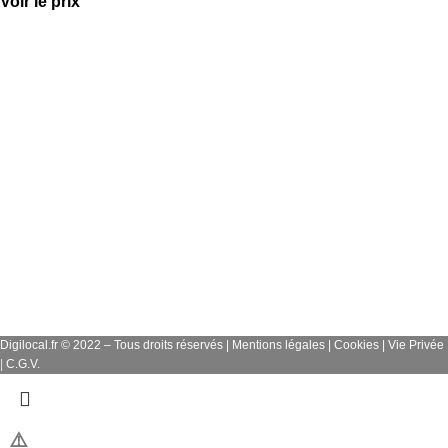
Voir le prix
04.84.83.07.26
Digilocal.fr © 2022 – Tous droits réservés |
Mentions légales
|
Cookies
|
Vie Privée
|
C.G.V.
⚠️
Vous êtes dans l'espace pour professionnels, si vous